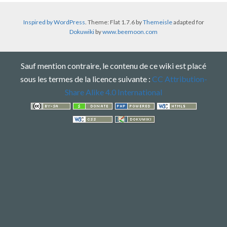
Inspired by WordPress
. Theme: Flat 1.7.6 by
Themeisle
adapted for
Dokuwiki
by
www.beemoon.com
Sauf mention contraire, le contenu de ce wiki est placé
sous les termes de la licence suivante :
CC Attribution-
Share Alike 4.0 International