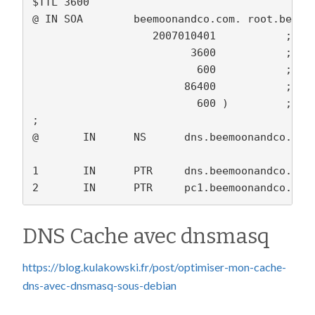
$TTL 3600

@ IN SOA        beemoonandco.com. root.beemoo
                   2007010401           ; Ser
                         3600           ; Ref
                          600           ; Ret
                        86400           ; Exp
                          600 )         ; Neg
;

@       IN      NS      dns.beemoonandco.com.
1       IN      PTR     dns.beemoonandco.com.
DNS Cache avec dnsmasq
https://blog.kulakowski.fr/post/optimiser-mon-cache-
dns-avec-dnsmasq-sous-debian