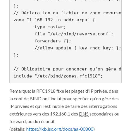
};

// Déclaration du fichier de zone reverse

zone "1.168.192.in-addr.arpa" {

        type master;

        file "/etc/bind/reverse.conf";

        forwarders {};

        //allow-update { key rndc-key; };

};

// Obligatoire pour annoncer qu'on gère des I
Remarque: la RFC1918 fixe les plages d'IP privée, dans
la conf de BIND on l'inclut pour spécfier qu'on gère des
IP privées et qu'il est inutile de faire des interrogations
extérieures vers des 192.168.1 des
DNS
secondaires ou
forward, ou du récursif.
(détails:
https://kb.isc.org/docs/aa-00800
)