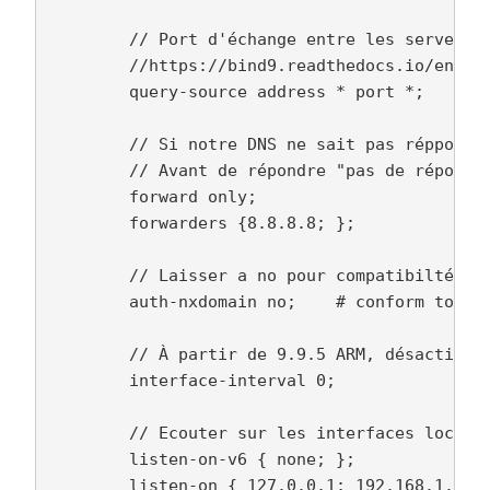
        // Port d'échange entre les serveurs 
        //https://bind9.readthedocs.io/en/v9_
        query-source address * port *;

        // Si notre DNS ne sait pas réppondre
        // Avant de répondre "pas de réponse"
        forward only;

        forwarders {8.8.8.8; };

        // Laisser a no pour compatibilté ave
        auth-nxdomain no;    # conform to RFC
        // À partir de 9.9.5 ARM, désactiver 
        interface-interval 0;

        // Ecouter sur les interfaces locales
        listen-on-v6 { none; };

        listen-on { 127.0.0.1; 192.168.1.1; }