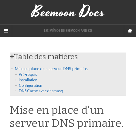
Beemoon Docs
LES MÉMOS DE BEEMOON AND CO
+
Table des matières
Mise en place d'un serveur DNS primaire.
Pré-requis
Installation
Configuration
DNS Cache avec dnsmasq
Mise en place d'un
serveur DNS primaire.