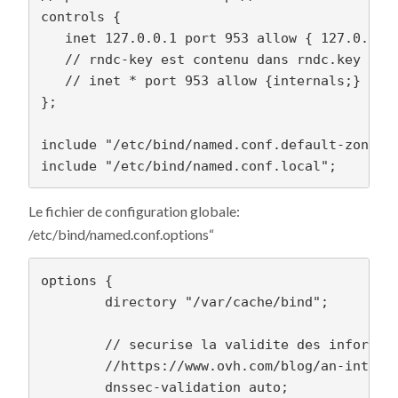
controls {

   inet 127.0.0.1 port 953 allow { 127.0.0.1;
   // rndc-key est contenu dans rndc.key

   // inet * port 953 allow {internals;} keys
};

include "/etc/bind/named.conf.default-zones";
Le fichier de configuration globale:
/etc/bind/named.conf.options“
options {

        directory "/var/cache/bind";

        // securise la validite des informati
        //https://www.ovh.com/blog/an-introdu
        dnssec-validation auto;
