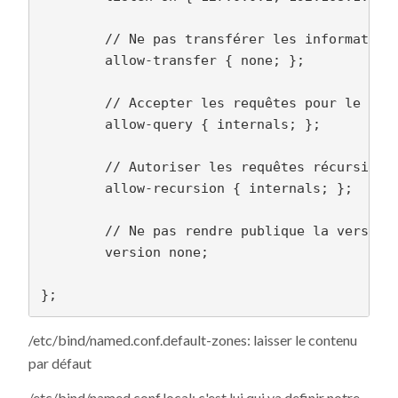
        // Ne pas transférer les informations
        allow-transfer { none; };

        // Accepter les requêtes pour le rése
        allow-query { internals; };

        // Autoriser les requêtes récursives 
        allow-recursion { internals; };

        // Ne pas rendre publique la version 
        version none;

/etc/bind/named.conf.default-zones: laisser le contenu
par défaut
/etc/bind/named.conf.local: c'est lui qui va definir notre