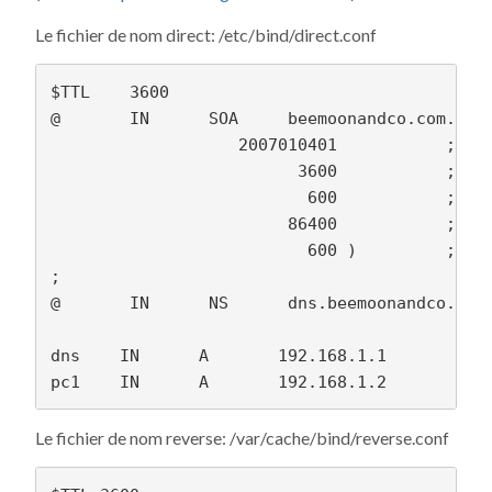
Le fichier de nom direct: /etc/bind/direct.conf
$TTL    3600

@       IN      SOA     beemoonandco.com. roo
                   2007010401           ; Ser
                         3600           ; Ref
                          600           ; Ret
                        86400           ; Exp
                          600 )         ; Neg
;

@       IN      NS      dns.beemoonandco.com.
dns    IN      A       192.168.1.1

Le fichier de nom reverse: /var/cache/bind/reverse.conf