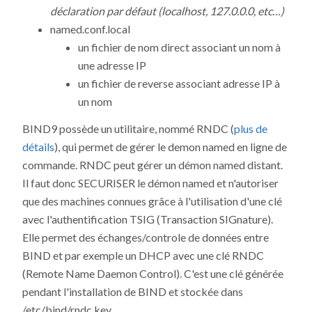
déclaration par défaut (localhost, 127.0.0.0, etc…)
named.conf.local
un fichier de nom direct associant un nom à
une adresse IP
un fichier de reverse associant adresse IP à
un nom
BIND9 possède un utilitaire, nommé RNDC (
plus de
détails
), qui permet de gérer le demon named en ligne de
commande. RNDC peut gérer un démon named distant.
Il faut donc SECURISER le démon named et n'autoriser
que des machines connues grâce à l'utilisation d'une clé
avec l'authentification TSIG (Transaction SIGnature).
Elle permet des échanges/controle de données entre
BIND et par exemple un DHCP avec une clé RNDC
(Remote Name Daemon Control). C'est une clé générée
pendant l'installation de BIND et stockée dans
/etc/bind/rndc.key