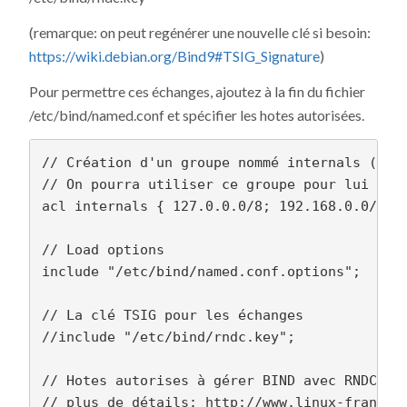
(remarque: on peut regénérer une nouvelle clé si besoin:
https://wiki.debian.org/Bind9#TSIG_Signature
)
Pour permettre ces échanges, ajoutez à la fin du fichier
/etc/bind/named.conf et spécifier les hotes autorisées.
// Création d'un groupe nommé internals (nom 
// On pourra utiliser ce groupe pour lui affe
acl internals { 127.0.0.0/8; 192.168.0.0/24; 
// Load options

include "/etc/bind/named.conf.options";

// La clé TSIG pour les échanges

//include "/etc/bind/rndc.key";

// Hotes autorises à gérer BIND avec RNDC

// plus de détails: http://www.linux-france.o